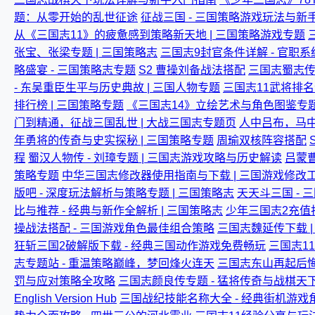
题：从零开始的乱世征途
征战三国 - 三国策略游戏玩法与新手
从《三国志11》的疲惫感到策略新天地 | 三国策略游戏专题
张宝、张梁专题 | 三国策略志
三国志9封官条件详解 - 官职
略盛宴 - 三国策略志专题
S2 曹操刘备战法搭配
三国志蜀志传专
- 东吴重臣生平与历史典故 | 三国人物专题
三国志11武将排名
排行榜 | 三国策略专题
《三国志14》立绘艺术与角色图鉴专题
门到精通，征战三国乱世 | 大战三国志专题页
人中吕布，马中赤
年勇将的传奇与史实探秘 | 三国策略专题
周瑜双核阵容搭配
程
蜀汉人物传 - 刘璋专题 | 三国志游戏攻略与历史解读
吕蒙曹
策略专题
中华三国志修改器使用指南与下载 | 三国游戏修改
版吧 - 深度玩法解析与策略专题 | 三国策略志
天天斗三国 -
比与推荐 - 经典与新作全解析 | 三国策略志
少年三国志2充值折
操战法搭配 - 三国游戏角色最佳组合策略
三国志魏延传下载 |
狂斩三国2破解版下载 - 经典三国动作游戏免费畅玩
三国志1
志专题站 - 重温策略巅峰，梦回烽火连天
三国志东山再起后
罚与应对策略全攻略
三国志颜良传专题 - 猛将传奇与战棋天
English Version Hub
三国战纪技能名称大全 - 经典街机游戏