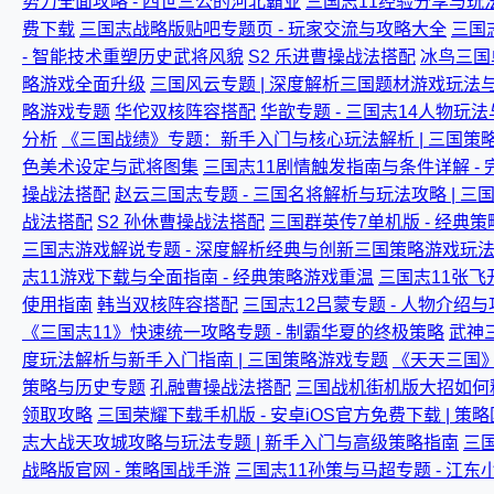
势力全面攻略 - 四世三公的河北霸业
三国志11经验分享与玩法
费下载
三国志战略版贴吧专题页 - 玩家交流与攻略大全
三国
- 智能技术重塑历史武将风貌
S2 乐进曹操战法搭配
冰鸟三国
略游戏全面升级
三国风云专题 | 深度解析三国题材游戏玩法
略游戏专题
华佗双核阵容搭配
华歆专题 - 三国志14人物玩法
分析
《三国战绩》专题：新手入门与核心玩法解析 | 三国策
色美术设定与武将图集
三国志11剧情触发指南与条件详解 -
操战法搭配
赵云三国志专题 - 三国名将解析与玩法攻略 | 三
战法搭配
S2 孙休曹操战法搭配
三国群英传7单机版 - 经典
三国志游戏解说专题 - 深度解析经典与创新三国策略游戏玩
志11游戏下载与全面指南 - 经典策略游戏重温
三国志11张飞
使用指南
韩当双核阵容搭配
三国志12吕蒙专题 - 人物介绍
《三国志11》快速统一攻略专题 - 制霸华夏的终极策略
武神三
度玩法解析与新手入门指南 | 三国策略游戏专题
《天天三国》
策略与历史专题
孔融曹操战法搭配
三国战机街机版大招如何释
领取攻略
三国荣耀下载手机版 - 安卓iOS官方免费下载 | 策
志大战天攻城攻略与玩法专题 | 新手入门与高级策略指南
三
战略版官网 - 策略国战手游
三国志11孙策与马超专题 - 江