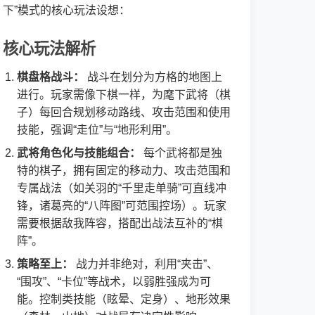
下”模式的核心玩法设想：
核心玩法解析
棋盘格战斗：
战斗在划分为方格的地图上
进行。玩家需像下棋一样，为麾下武将（棋
子）每回合规划移动路线、攻击范围和使用
技能，强调“走位”与“地形利用”。
武将角色化与技能组合：
每个武将都是独
特的棋子，拥有固定的移动力、攻击范围和
专属战法（如关羽的“千里走单骑”可直线冲
锋，诸葛亮的“八阵图”可范围控场）。玩家
需要根据敌我阵容，搭配出战法互补的“棋
阵”。
策略至上：
战力并非绝对，利用“夹击”、
“围攻”、“卡位”等战术，以弱胜强成为可
能。控制类技能（眩晕、定身）、地形效果