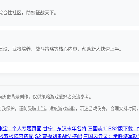
综合性社区，助您征战天下。
建设、武将培养、战斗策略等核心内容，帮助新人快速上手。
资料与历史背景创作，仅供策略游戏爱好者交流参考。
自我保护，谨防受骗上当。适度游戏益脑，沉迷游戏伤身。合理安排时间
张宝 - 个人专题页面
甘宁 - 东汉末年名将
三国志11PS2版下载 
核双核阵容搭配
S2 曹操刘备战法搭配
三国风云录：常胜将军赵云