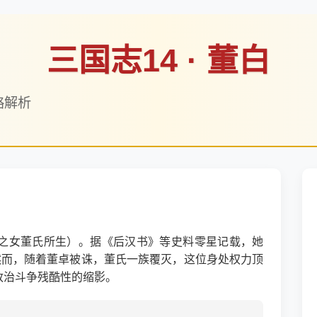
三国志14 · 董白
略解析
之女董氏所生）。据《后汉书》等史料零星记载，她
然而，随着董卓被诛，董氏一族覆灭，这位身处权力顶
政治斗争残酷性的缩影。