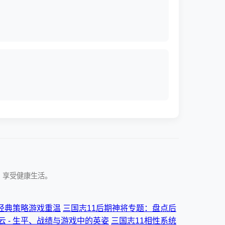
，享受健康生活。
- 经典策略游戏重温
三国志11后期神将专题：盘点后
 - 生平、战绩与游戏中的英姿
三国志11相性系统