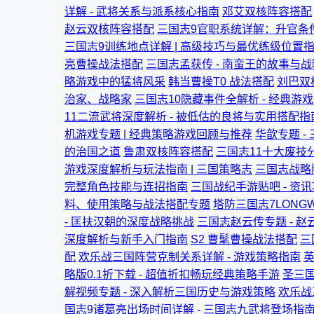
详解 - 武将关系与派系核心指南
邓艾双核阵容搭配
赵云双核阵容搭配
三国志9官职系统详解：升官条
三国志9训练地点详解 | 高级技巧与最优练级位置
亮曹操战法搭配
三国志孟获传 - 南蛮王的故事与战
略游戏中的猛将风采
韩当曹操T0 战法搭配
刘巴双
治家、战略家
三国志10隐藏事件全解析 - 经典游
11二流武将深度解析 - 被低估的良将与实用搭配指
机游戏专题 | 经典策略游戏回顾与推荐
华歆专题 -
的治国之道
鲁肃双核阵容搭配
三国志11十大废技分
游戏深度解析与玩法指南 | 三国策略志
三国志战略
完整角色技能与连招指南
三国战纪手游贴吧 - 资
料、使用策略与战法搭配专题
塔防三国志7LONGW
- 匡扶汉朝的深度战略挑战
三国志赵云传专题 - 赵
深度解析与新手入门指南
S2 曹髦曹操战法搭配
三
配
欢乐战三国阵营克制关系详解 - 游戏策略指南
英
略版0.1折下载 - 超值折扣畅玩经典策略手游
圣三国
解视频专题 - 深入解析三国历史与游戏策略
欢乐战
国志9诸葛亮出场时间详解 - 三国志九武将登场指