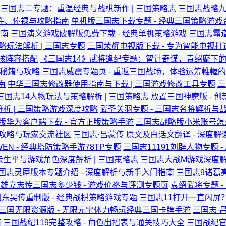
三国志二专题：重温经典与战棋新作 | 三国策略志
三国志战略九
件、俸禄与攻略指南
单机版三国志下载专题 - 经典三国策略游戏
指南
三国演义游戏破解版免费下载 - 经典单机策略游戏
三国志霸道
略玩法解析 | 三国志专题
三国荣耀电视版下载 - 专为智能电视
核阵容搭配
《三国志14》武将逢纪专题：智计奇谋，袁绍麾下的谋
戏秘籍与攻略
三国志威震专题页 - 重返三国战场，体验运筹帷幄
南
中华三国志修改器使用指南与下载 | 三国游戏修改工具专题
三
 三国志14人物玩法与策略解析 | 三国策略志
放置三国神魔版 - 
析 | 三国策略游戏深度攻略
武圣关羽专题 - 三国志名将解析与
版华为客户端下载 - 官方正版策略手游
三国志战略版小米账号怎么
讯攻略与玩家交流社区
三国志·吕蒙传 原文及白话文翻译 - 深度
EN - 经典塔防策略手游78TP专题
三国志11191刘辟人物专题
云生平与游戏角色深度解析 | 三国策略志
三国志大战M游戏深度解
国志灵犀版本专题介绍 - 深度解析与新手入门指南
三国志9诸葛亮
雄立志传三国志多少钱 - 游戏价格与评测专题页
袁绍武将专题 
东吴传重制版 - 经典战棋策略游戏专题
三国志11打开一直闪屏
三国无限资源版 - 无限元宝体力畅玩经典三国卡牌手游
三国志·
南
三国战纪119完整攻略 - 角色出招表与通关技巧大全
三国战纪官