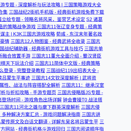
游专题 - 深度解析与玩法攻略 | 三国策略游戏大全
合集
三国战纪2街机手机版 - 经典街机游戏免费下载
立绘专题 - 领略名将风采，鉴赏艺术设定
S2 诸葛
打造的策略战争游戏
三国志11张辽变身专题 - 经典策
主 | K3K三国志游戏攻略
荀彧 - 东汉末年著名政
的豪情
三国志12人物图鉴 - 经典武将全收录
三国志
国战纪辅助器 - 经典街机游戏工具与技巧
三国志单
创新融合放置手游
三国志11董允全面介绍 - 蜀汉贤臣
战棋天下玩法介绍
三国志11简体中文版 - 经典策略
登录 - 完整登录教程
三国战纪119出招表大全 -
解读吕蒙生平事迹
三国志14文钦深度解析 | 武将资
 - 属性、战法与阵容搭配全解析
三国志11：继承汉室
析与折扣攻略 - 手游专题页
三国志侵略版JS专题 -
登场时间 - 游戏角色出场详解
钟会曹操T0 战法搭
- 三国志11河北之雄与麾下群英深度解析
三国志侵
？多种解决方案汇总 - 游戏问题解决指南
三国志讲
吕蒙传原文及白话文翻译 - 详解东吴名将吕蒙生平
三
方网站 - 经典街机格斗游戏回归
三国志阅读顺序指