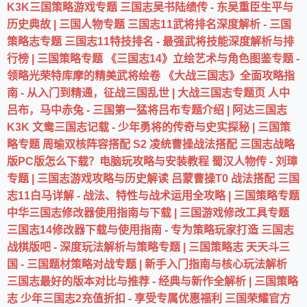
K3K三国策略游戏专题
三国志吴书陆绩传 - 东吴重臣生平与
历史典故 | 三国人物专题
三国志11武将排名深度解析 - 三国
策略志专题
三国志11特技排名 - 最强武将技能深度解析与排
行榜 | 三国策略专题
《三国志14》立绘艺术与角色图鉴专题 -
领略光荣特库摩的精美武将绘卷
《大战三国志》全面攻略指
南 - 从入门到精通，征战三国乱世 | 大战三国志专题页
人中
吕布，马中赤兔 - 三国第一猛将吕布专题介绍 | 阿达三国志
K3K
文鸯三国志记载 - 少年勇将的传奇与史实探秘 | 三国策
略专题
周瑜双核阵容搭配
S2 凌统曹操战法搭配
三国志战略
版PC版怎么下载？电脑玩攻略与安装教程
蜀汉人物传 - 刘璋
专题 | 三国志游戏攻略与历史解读
吕蒙曹操T0 战法搭配
三国
志11白马详解 - 战法、特性与战术运用全攻略 | 三国策略专题
中华三国志修改器使用指南与下载 | 三国游戏修改工具专题
三国志14修改器下载与使用指南 - 专为策略玩家打造
三国志
战棋版吧 - 深度玩法解析与策略专题 | 三国策略志
天天斗三
国 - 三国题材策略对战专题 | 新手入门指南与核心玩法解析
三国志最好的版本对比与推荐 - 经典与新作全解析 | 三国策略
志
少年三国志2充值折扣 - 享受专属优惠福利
三国荣耀官方