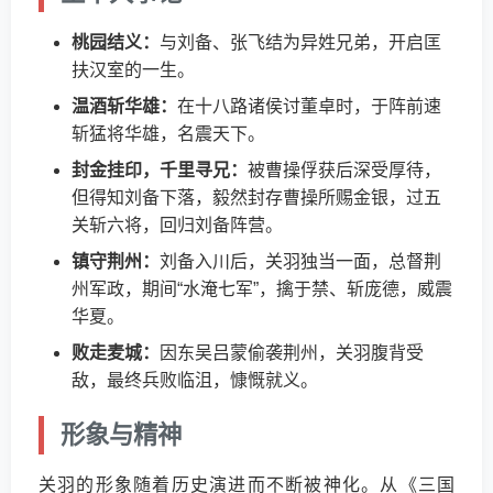
桃园结义：
与刘备、张飞结为异姓兄弟，开启匡
扶汉室的一生。
温酒斩华雄：
在十八路诸侯讨董卓时，于阵前速
斩猛将华雄，名震天下。
封金挂印，千里寻兄：
被曹操俘获后深受厚待，
但得知刘备下落，毅然封存曹操所赐金银，过五
关斩六将，回归刘备阵营。
镇守荆州：
刘备入川后，关羽独当一面，总督荆
州军政，期间“水淹七军”，擒于禁、斩庞德，威震
华夏。
败走麦城：
因东吴吕蒙偷袭荆州，关羽腹背受
敌，最终兵败临沮，慷慨就义。
形象与精神
关羽的形象随着历史演进而不断被神化。从《三国