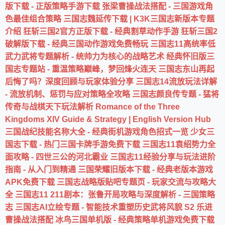
版下载 - 正版策略手游下载
张梁曹操战法搭配 - 三国游戏角
色最佳组合策略
三国志魏延传下载 | K3K三国志新版本专题
介绍
狂斩三国2官方正版下载 - 经典割草动作手游
狂斩三国2
破解版下载 - 经典三国动作游戏免费畅玩
三国志11高统率低
武力武将专题解析 - 统帅力为核心的战略艺术
经典怀旧版三
国志专题站 - 重温策略巅峰，梦回烽火连天
三国志东山再起
后悔了吗？深度回顾与玩家体验分享
三国志14流放玩法详解
- 流放机制、惩罚与应对策略全攻略
三国志颜良传专题 - 猛将
传奇与战棋天下玩法解析
Romance of the Three
Kingdoms XIV Guide & Strategy | English Version Hub
三国战纪技能名称大全 - 经典街机游戏角色招式一览
少女三
国志下载 - 热门三国卡牌手游免费下载
三国志11袁绍势力全
面攻略 - 四世三公的河北霸业
三国志11经验分享与玩法进阶
指南 - 从入门到精通
三国荣耀旧版本下载 - 经典老版本游戏
APK免费下载
三国志战略版贴吧专题页 - 玩家交流与攻略大
全
三国志11 211剧本：张鲁开局攻略与深度解析 - 三国策略
志
三国志AI立绘专题 - 智能技术重塑历史武将风貌
S2 乐进
曹操战法搭配
冰鸟三国单机版 - 经典策略单机游戏免费下载