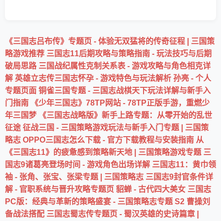
《三国志吕布传》专题页 - 体验无双猛将的传奇征程 | 三国策
略游戏推荐
三国志11后期攻略与策略指南 - 玩法技巧与后期
破局思路
三国战纪属性克制关系表 - 游戏攻略与角色相克详
解
英雄立志传三国志怀孕 - 游戏特色与玩法解析
孙亮 - 个人
专题页面
铜雀三国专题 - 三国志战棋天下玩法详解与新手入
门指南
《少年三国志》78TP网站 - 78TP正版手游，重燃少
年三国梦
《三国志战略版》新手上路专题：从零开始的乱世
征途
征战三国 - 三国策略游戏玩法与新手入门专题 | 三国策
略志
OPPO三国志怎么下载 - 官方下载教程与安装指南
从
《三国志11》的疲惫感到策略新天地 | 三国策略游戏专题
三
国志9诸葛亮登场时间 - 游戏角色出场详解
三国志11：黄巾领
袖 - 张角、张宝、张梁专题 | 三国策略志
三国志9封官条件详
解 - 官职系统与晋升攻略专题页
貂蝉 - 古代四大美女
三国志
PC版：经典与革新的策略盛宴 - 三国策略志专题
S2 曹操刘
备战法搭配
三国志蜀志传专题页 - 蜀汉英雄的史诗篇章 |