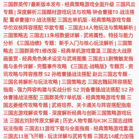
三国群英传7最新版本发布 - 经典策略游戏全面升级
三国风云
专题 | 深度解析三国题材游戏玩法与攻略
钟会曹操T0 战法搭
配
董卓曹操T0 战法搭配
三国志单机版 - 经典策略游戏专题
华佗双核阵容搭配
华歆专题 - 三国志14人物玩法与策略解析 |
三国策略志
三国志11朱桓数据详解 - 武将属性、特技与能力
分析
《三国战绩》专题：新手入门与核心玩法解析 | 三国策
略志
三国群英传1修改版 - 经典单机游戏重温
三国志大战原
画鉴赏 - 经典角色美术设定与武将图集
三国志11剧情触发指
南与条件详解 - 完整事件攻略
《三国志·战略版》专题页 - 资
讯攻略与阵容推荐
S2 孙皓曹操战法搭配
赵云三国志专题 -
三国名将解析与玩法攻略 | 三国策略志
三国志魏延阵容搭配
指南 - 强力阵容构建与实战分析
S2 刘备曹操战法搭配
S2 孙
休曹操战法搭配
三国群英传7单机版 - 经典策略游戏专题
三
国志姜维传攻略专题 | 武将培养、关卡通关与阵容搭配指南
三国志游戏解说专题 - 深度解析经典与创新三国策略游戏玩
法
三国志刘封传原文解读 | 历史人物专题与K3K三国志战棋
玩法指南
三国志11游戏下载与全面指南 - 经典策略游戏重温
三国志11张飞开眼 - 玩法详解与武将专题
三国志14威力加强