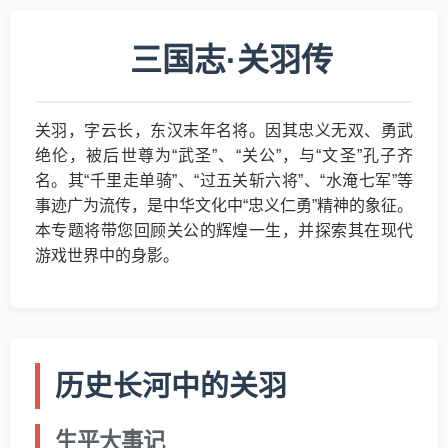
三国志·关羽传
关羽，字云长，东汉末年名将。因其忠义无双、勇武
绝伦，被后世尊为“武圣”、“关公”，与“文圣”孔子齐
名。其“千里走单骑”、“过五关斩六将”、“水淹七军”等
事迹广为流传，是中华文化中“忠义仁勇”精神的象征。
本专题将带您回顾关公的辉煌一生，并探索其在现代
游戏世界中的身影。
历史长河中的关羽
生平大事记