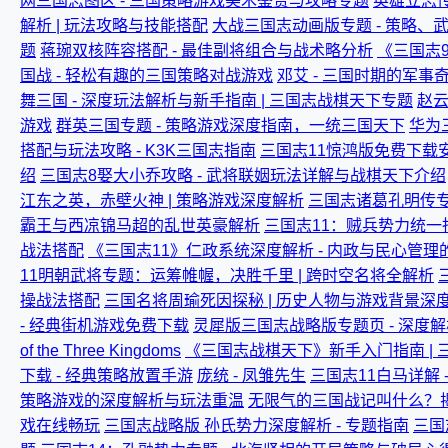
网三国志图区 - 三国策略游戏美术鉴赏与攻略专题
英雄立志传
解析 | 玩法攻略与技能搭配
大战三国志动画版专题 - 策略、
题
蒋琬双核阵容搭配 - 最佳副将组合与战术略分析
《三国志
国战 - 轻松有趣的三国策略对战游戏
邓艾 - 三国时期的军事
舞三国 - 深度玩法解析与新手指南 | 三国志战棋天下专题
赵云
游戏
群英三国专题 - 策略游戏深度指南，一统三国天下
华为
搭配与玩法攻略 - K3K三国志指南
三国志11惊鸿版免费下载安
绍
三国志8娶大小乔攻略 - 武将联姻玩法详解与战棋天下介绍
江东之英，赤壁火神 | 策略游戏深度解析
三国志诸葛孔明传专
霸王与西凉锦马超的乱世英豪解析
三国志11：贼兵势力统一指
战法搭配
《三国志11》仁政系统深度解析 - 内政与民心管理的
11明朝武将专题：运筹帷幄，决胜千里 | 跨时空名将全解析
操战法搭配
三国名将周瑜死因探秘 | 历史人物与游戏背景深
- 经典街机游戏免费下载
灵犀版三国志战略版专题页 - 深度
of the Three Kingdoms
《三国志战棋天下》新手入门指南 |
下载 - 经典策略放置手游
庞统 - 凤雏先生
三国志11白马详解 
策略游戏的深度解析与玩法重温
无限气的三国战记叫什么？
戏在线畅玩
三国志战略版 孙氏势力深度解析 - 专题指南
三国