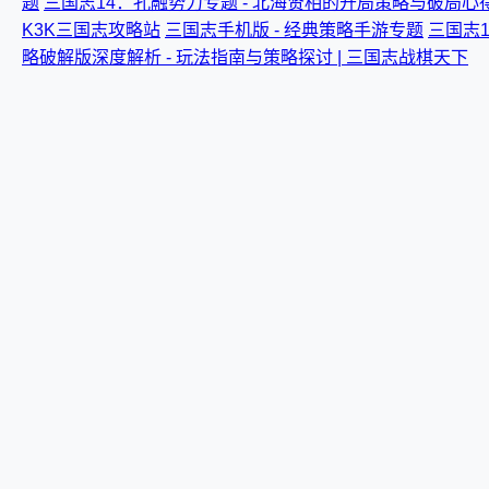
题
三国志14：孔融势力专题 - 北海贤相的开局策略与破局心
K3K三国志攻略站
三国志手机版 - 经典策略手游专题
三国志1
略破解版深度解析 - 玩法指南与策略探讨 | 三国志战棋天下