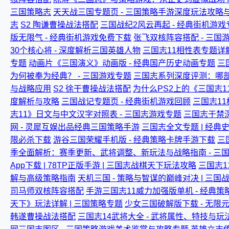
三国策略志
天天战三国专题页 - 三国策略手游深度玩法攻略
志
S2 陶谦曹操战法搭配
三国战纪2风云再起 - 经典街机游戏
版无限气 - 经典街机游戏免费下载
张飞双核阵容搭配 - 三国
30个核心将 - 深度解析三国英雄人物
三国志11相性表专题详解
专题
动画片《三国演义》动画版 - 经典国产历史动画专题
三
为何被奉为经典？ - 三国游戏专题
三国志系列深度评测：哪部
与战略应用
S2 徐干曹操战法搭配
为什么PS2上的《三国志
度解析与攻略
三国战记专题页 - 经典街机游戏回顾
三国志11
志11》日文与中文汉字对照表 - 三国志游戏专题
三国志于禁深
网 - 灵犀互娱出品经典三国策略手游
三国志全文专题 | 经
限必杀下载
游谷三国荣耀手机版 - 经典策略卡牌手游下载
三
季全面解析：赛季更新、武将调整、新玩法与战略指南 - 三
App下载 | 78TP正版手游 | 三国志战棋天下玩法攻略
三国志1
解与高级策略指南
天机三国 - 策略与智谋的巅峰对决 | 三
司马师双核阵容搭配
手游三国志11威力加强版单机 - 经典
天下》玩法详解 | 三国策略专题
少女三国破解版下载 - 无限元
韩遂曹操战法搭配
三国志14武将大全 - 武将属性、特技与