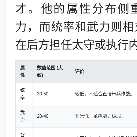
才。他的属性分布侧
力，而统率和武力则相
在后方担任太守或执行
属
数值范围 (大
评价
性
致)
统
30-50
较低，不适合直接带兵作战。
率
武
20-40
非常低，单挑能力极弱。
力
智