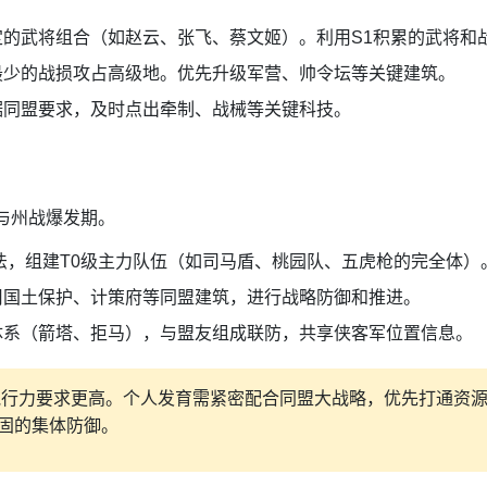
的武将组合（如赵云、张飞、蔡文姬）。利用S1积累的武将和
最少的战损攻占高级地。优先升级军营、帅令坛等关键建筑。
据同盟要求，及时点出牵制、战械等关键科技。
与州战爆发期。
法，组建T0级主力队伍（如司马盾、桃园队、五虎枪的完全体）
用国土保护、计策府等同盟建筑，进行战略防御和推进。
体系（箭塔、拒马），与盟友组成联防，共享侠客军位置信息。
执行力要求更高。个人发育需紧密配合同盟大战略，优先打通资源
固的集体防御。