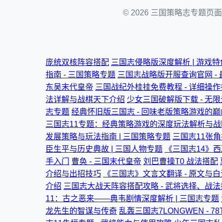
© 2026 三国策略志专
庞统双核阵容搭配
三国志侵略版深度解析 | 游戏
指南 - 三国策略专题
三国志战略版开服查询官网 -
东吴末代皇帝
三国战纪外桂挂免费教程 - 详细操
法详解与战棋天下介绍
少女三国破解版下载 - 无限
志专题
经典怀旧版三国志 - 回味老版策略游戏的
三国志11专题：经典策略游戏的深度玩法解析与战略
发展策略与玩法指南 | 三国策略专题
三国志11张角
臣生平与历史典故 | 三国人物专题
《三国志14》
手入门
曹奂 - 三国末代皇帝
刘巴曹操T0 战法搭配
介绍与出招技巧
《三国志》文言文翻译 - 原文与
介绍
三国志大战天阵容搭配攻略 - 武将选择、战
11：古之恶来——典韦剧情深度解析 | 三国志专题
龙先生的智谋与传奇
乱轰三国志7LONGWEN - 7