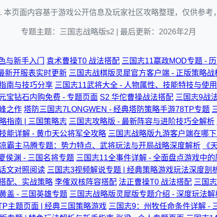
题页面. 本页面内容基于游戏公开信息及玩家社区攻略整理，仅供参
专题主题：三国志战略版s2 | 最后更新：2026年2月
特色与新手入门
袁术曹操T0 战法搭配
三国志11嬴政MOD专题 -
 最新开服表实时更新
三国志战棋版灵犀官方客户端 - 正版策略
作指南与技巧分享
三国志11武将大全 - 人物属性、技能特技与使
元宝钻石内购免费 - 专题页面
S2 华佗曹操战法搭配
三国志9战法
巅峰之作
塔防三国志7LONGWEN - 经典塔防策略手游78TP专题
指南 | 三国策略志
三国志攻略版 - 最新阵容与进阶技巧全解析
技能详解 - 黄巾天公将军全攻略
三国志战略版九游客户端在哪下 
西凉霸主马腾专题：势力特点、武将玩法与开局战略深度解析
《天
夏侯渊 - 三国名将专题
三国志11全事件详解 - 全面盘点游戏中
白话文对照阅读
三国志3视频解说专题 | 经典策略游戏玩法深度剖
法搭配、实战策略
李傕双核阵容搭配
法正曹操T0 战法搭配
三国志
黄盖 - 三国英雄专题
三国志战略版灵犀版专题介绍 - 深度玩法
8TP主题页面 | 经典三国策略游戏
三国志9：州牧任命条件详解 -