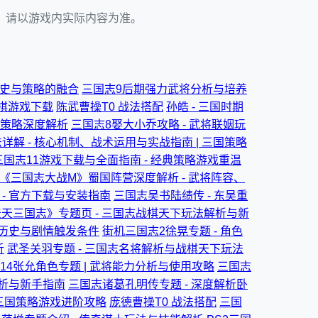
考，请以游戏内实际内容为准。
 历史与策略的融合
三国志9后期强力武将分析与培养
战棋游戏下载
陈武曹操T0 战法搭配
孙皓 - 三国时期
用策略深度解析
三国志8娶大小乔攻略 - 武将联姻玩
详解 - 核心机制、战术运用与实战指南 | 三国策略
三国志11游戏下载与全面指南 - 经典策略游戏重温
《三国志大战M》蜀国阵营深度解析 - 武将阵容、
- 官方下载与安装指南
三国志吴书陆绩传 - 东吴重
天三国志》专题页 - 三国志战棋天下玩法解析与新
的历史与剧情触发条件
街机三国志2徐晃专题 - 角色
析
武圣关羽专题 - 三国志名将解析与战棋天下玩法
14张允角色专题 | 武将能力分析与使用攻略
三国志
解析与新手指南
三国志诸葛孔明传专题 - 深度解析卧
 三国策略游戏进阶攻略
庞德曹操T0 战法搭配
三国