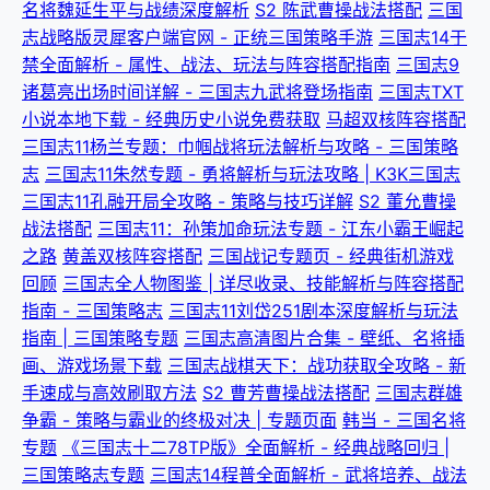
名将魏延生平与战绩深度解析
S2 陈武曹操战法搭配
三国
志战略版灵犀客户端官网 - 正统三国策略手游
三国志14于
禁全面解析 - 属性、战法、玩法与阵容搭配指南
三国志9
诸葛亮出场时间详解 - 三国志九武将登场指南
三国志TXT
小说本地下载 - 经典历史小说免费获取
马超双核阵容搭配
三国志11杨兰专题：巾帼战将玩法解析与攻略 - 三国策略
志
三国志11朱然专题 - 勇将解析与玩法攻略 | K3K三国志
三国志11孔融开局全攻略 - 策略与技巧详解
S2 董允曹操
战法搭配
三国志11：孙策加命玩法专题 - 江东小霸王崛起
之路
黄盖双核阵容搭配
三国战记专题页 - 经典街机游戏
回顾
三国志全人物图鉴 | 详尽收录、技能解析与阵容搭配
指南 - 三国策略志
三国志11刘岱251剧本深度解析与玩法
指南 | 三国策略专题
三国志高清图片合集 - 壁纸、名将插
画、游戏场景下载
三国志战棋天下：战功获取全攻略 - 新
手速成与高效刷取方法
S2 曹芳曹操战法搭配
三国志群雄
争霸 - 策略与霸业的终极对决 | 专题页面
韩当 - 三国名将
专题
《三国志十二78TP版》全面解析 - 经典战略回归 |
三国策略志专题
三国志14程普全面解析 - 武将培养、战法