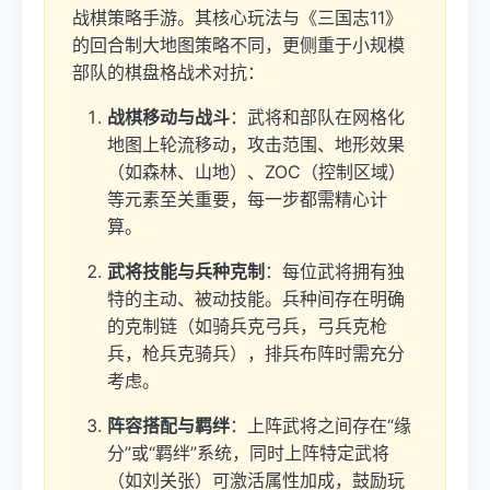
战棋策略手游。其核心玩法与《三国志11》
的回合制大地图策略不同，更侧重于小规模
部队的棋盘格战术对抗：
战棋移动与战斗
：武将和部队在网格化
地图上轮流移动，攻击范围、地形效果
（如森林、山地）、ZOC（控制区域）
等元素至关重要，每一步都需精心计
算。
武将技能与兵种克制
：每位武将拥有独
特的主动、被动技能。兵种间存在明确
的克制链（如骑兵克弓兵，弓兵克枪
兵，枪兵克骑兵），排兵布阵时需充分
考虑。
阵容搭配与羁绊
：上阵武将之间存在“缘
分”或“羁绊”系统，同时上阵特定武将
（如刘关张）可激活属性加成，鼓励玩