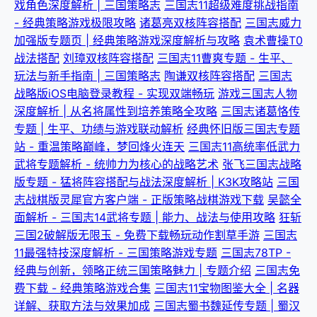
戏角色深度解析 | 三国策略志
三国志11超级难度挑战指南
- 经典策略游戏极限攻略
诸葛亮双核阵容搭配
三国志威力
加强版专题页 | 经典策略游戏深度解析与攻略
袁术曹操T0
战法搭配
刘璋双核阵容搭配
三国志11曹爽专题 - 生平、
玩法与新手指南 | 三国策略志
陶谦双核阵容搭配
三国志
战略版iOS电脑登录教程 - 实现双端畅玩
游戏三国志人物
深度解析 | 从名将属性到培养策略全攻略
三国志诸葛恪传
专题 | 生平、功绩与游戏联动解析
经典怀旧版三国志专题
站 - 重温策略巅峰，梦回烽火连天
三国志11高统率低武力
武将专题解析 - 统帅力为核心的战略艺术
张飞三国志战略
版专题 - 猛将阵容搭配与战法深度解析 | K3K攻略站
三国
志战棋版灵犀官方客户端 - 正版策略战棋游戏下载
吴懿全
面解析 - 三国志14武将专题 | 能力、战法与使用攻略
狂斩
三国2破解版无限玉 - 免费下载畅玩动作割草手游
三国志
11最强特技深度解析 - 三国策略游戏专题
三国志78TP -
经典与创新，领略正统三国策略魅力 | 专题介绍
三国志免
费下载 - 经典策略游戏合集
三国志11宝物图鉴大全 | 名器
详解、获取方法与效果加成
三国志蜀书魏延传专题 | 蜀汉