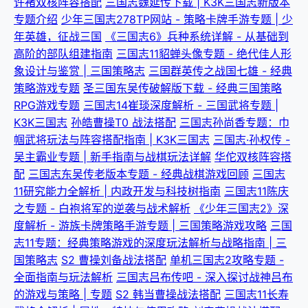
许褚双核阵容搭配
三国志魏延传下载 | K3K三国志新版本
专题介绍
少年三国志278TP网站 - 策略卡牌手游专题 | 少
年英雄，征战三国
《三国志6》兵种系统详解 - 从基础到
高阶的部队组建指南
三国志11貂蝉头像专题 - 绝代佳人形
象设计与鉴赏 | 三国策略志
三国群英传之战国七雄 - 经典
策略游戏专题
圣三国东吴传破解版下载 - 经典三国策略
RPG游戏专题
三国志14崔琰深度解析 - 三国武将专题 |
K3K三国志
孙皓曹操T0 战法搭配
三国志孙尚香专题：巾
帼武将玩法与阵容搭配指南 | K3K三国志
三国志·孙权传 -
吴主霸业专题 | 新手指南与战棋玩法详解
华佗双核阵容搭
配
三国志东吴传老版本专题 - 经典战棋游戏回顾
三国志
11研究能力全解析 | 内政开发与科技树指南
三国志11陈庆
之专题 - 白袍将军的逆袭与战术解析
《少年三国志2》深
度解析 - 游族卡牌策略手游专题 | 三国策略游戏攻略
三国
志11专题：经典策略游戏的深度玩法解析与战略指南 | 三
国策略志
S2 曹操刘备战法搭配
单机三国志2攻略专题 -
全面指南与玩法解析
三国志吕布传吧 - 深入探讨战神吕布
的游戏与策略 | 专题
S2 韩当曹操战法搭配
三国志11长寿