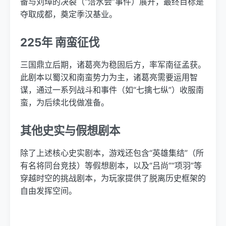
备与刘璋的决裂（“涪水会”事件）展开，最终目标是
夺取成都，奠定季汉基业。
225年 南蛮征伐
三国鼎立后期，诸葛亮为稳固后方，率军南征孟获。
此剧本以蜀汉和南蛮势力为主，诸葛亮需要运用智
谋，通过一系列战斗和事件（如“七擒七纵”）收服南
蛮，为后续北伐做准备。
其他史实与假想剧本
除了上述核心史实剧本，游戏还包含“英雄集结”（所
有名将同台竞技）等假想剧本，以及“吕尚”“项羽”等
穿越时空的挑战剧本，为玩家提供了脱离历史框架的
自由发挥空间。