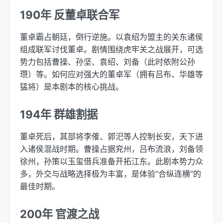
190年 反董卓联合军
董卓霸占朝廷，倒行逆施。以袁绍为盟主的关东诸侯
组成联军讨伐董卓。剧情围绕虎牢关之战展开，可选
势力包括曹操、孙坚、袁绍、刘备（此时依附公孙
瓒）等。如何应对强大的董卓军（拥有吕布、华雄等
猛将）是本剧本的核心挑战。
194年 群雄割据
董卓死后，其部将李傕、郭汜等人控制长安，天下进
入诸侯混战时期。曹操占据兖州，吕布流浪，刘备领
徐州，孙策以玉玺借兵准备开拓江东。此剧本势力众
多，外交与战略选择极为丰富，是体验“合纵连横”的
最佳时期。
200年 官渡之战