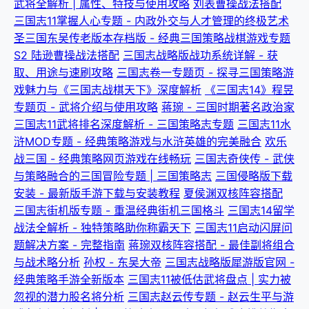
武将全解析 | 属性、特技与使用攻略
刘表曹操战法搭配
三国志11掌握人心专题 - 内政外交与人才管理的终极艺术
圣三国东吴传老版本存档版 - 经典三国策略战棋游戏专题
S2 陆逊曹操战法搭配
三国志战略版战功系统详解 - 获
取、用途与速刷攻略
三国志卷一专题页 - 探寻三国策略游
戏魅力与《三国志战棋天下》深度解析
《三国志14》程昱
专题页 - 武将介绍与使用攻略
蒋琬 - 三国时期著名政治家
三国志11武将排名深度解析 - 三国策略志专题
三国志11水
浒MOD专题 - 经典策略游戏与水浒英雄的完美融合
欢乐
战三国 - 经典策略网页游戏在线畅玩
三国志奇侠传 - 武侠
与策略融合的三国冒险专题 | 三国策略志
三国侵略版下载
安装 - 最新版手游下载与安装教程
夏侯渊双核阵容搭配
三国志街机版专题 - 重温经典街机三国格斗
三国志14留学
战法全解析 - 独特策略助你称霸天下
三国志11启动闪屏问
题解决方案 - 完整指南
蒋琬双核阵容搭配 - 最佳副将组合
与战术略分析
孙权 - 东吴大帝
三国志战略版犀游版官网 -
经典策略手游全新版本
三国志11被低估武将盘点 | 实力被
忽视的潜力股名将分析
三国志赵云传专题 - 赵云生平与游