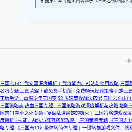
提示：
本专题页内容基于《三国志·战略版》
©
三国志14：武安国深度解析 | 武将能力、战法与使用攻略
三国
名将专题
三国荣耀下载免费手机版 - 免费畅玩经典策略手游
三
正版手游，重燃少年三国梦
S2 周瑜曹操战法搭配
三国志东山再
三国策略志
热血三国专题 - 三国策略游戏深度解析与攻略
塔防三
国志11董卓之死专题 - 复盘乱世枭雄的覆灭 | 三国策略游戏深
度解析 - 技能、战法与阵容搭配攻略 | 三国策略专题
《三国志1
略专题
《三国志11》繁体转简体专题 | 一键转换游戏文件，畅