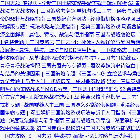
三国志2》专题页 - 全新三国卡牌策略手游下载与玩法解析
S2
战法与实战攻略 | 三国策略志专题
单机游戏三国志 | 经典与
帝的悲壮与战略指南
三国战纪官方网站 - 经典街机格斗游戏回
破解版专题：玩法攻略与资源指南 | 经典三国策略游戏
马谡曹操
济全面解析 - 属性、特技、战法与使用指南
三国志战略版论坛 
| 名将专题 | 三国策略志
三国志14：孙休 - 人物详解与吴国后
度解析 - 属性、特技、玩法与MOD应用指南 | 三国策略志
三国
超攻略详解 - 从单挑到登庸的完整流程与技巧
三国志11隐藏武
曹操曹操战法搭配
三国志蜀志传专题页 - 蜀汉英雄的史诗篇章 |
与结局的关键因素 | 三国策略专题
《三国志14》立绘艺术与角
九游专题 | 新手入门、武将培养、联盟争霸攻略
吕蒙 - 三国英
吧热门的策略战术与MOD分享 | 三国志14吧精华汇总
S2 费
官方客户端 - 正版策略战棋游戏下载
钟会双核阵容搭配
三国志1
武将专题 - 战国群雄入主三国
三国演义87版经典回顾 - 重温经
国争霸专题 | 深度解析三国策略游戏玩法与新手入门指南
《三
题 - 深度玩法解析与新手指南
三国志战略九游专题 - 深度解析与
戏中的猛将风采
幻三国专题 - 揭秘幻想三国志的策略与征战玩法
三国志攻略
《三国志5》特殊技巧解析 - 深度攻略与玩法秘籍 |