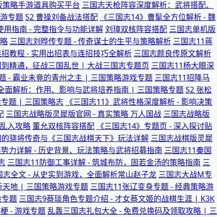
正版策略手游道具购买平台
三国志天枪阵容深度解析：武将搭配、
手游专题
S2 曹操刘备战法搭配
《三国志14》曹髦全方位解析 - 魏
使用指南 - 完整指令与功能详解
刘璋双核阵容搭配
三国志单机版
攻略
三国志刘晔传专题 - 传奇谋士的生平与策略解析
三国志11蒋
招教程 - 实用出招表与连招技巧全解析
三国志颜良传原文解析
门到精通，征战三国乱世 | 大战三国志专题页
三国志11杨大眼深
题 - 霸业未竟的青州之主 | 三国策略游戏专题
三国志11招降马
全面解析：作用、影响与武将培养指南 | 三国策略专题
S2 张松
专题 | 三国策略志
《三国志11》武将性格深度解析 - 影响决策
配
三国志战略版灵犀版官网 - 真实策略 万人国战
三国志战略版
空乱入攻略
董允双核阵容搭配
《三国志14》专题页 - 深入探讨贴
初的骁将传奇与《三国志战棋天下》玩法详解
三国志战棋版灵犀
族势力详解 - 历史背景、玩法策略与武将招募指南
三国志11秦国
志
三国志11防御工事详解 - 筑城布防，固若金汤的策略指南
三
国志全文 - 从史实到游戏，全面解析常山赵子龙
三国志大战M专
天地 | 三国策略游戏专题
三国志11张辽变身专题 - 经典策略游
验专题
三国志9蔡琰角色专题介绍 - 才女蔡文姬的战棋生涯 | K3K
 - 游戏专题
乱轰三国志礼包大全 - 免费兑换码及领取攻略 | 三