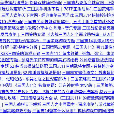
 黄盖曹操战法搭配
刘备双核阵容搭配
三国志战略版商城官网 - 
战棋玩法深度解析
三国志手机版下载 | 78TP正版与热门三国策略
归
三国志谋略天下官网 - 经典策略三国游戏
三国志14秘籍控制台
T0 战法搭配
三国志关羽技能深度解析 | 五虎上将之首的武圣
- 玩家策略交流与攻略分享中心
陈琳 - 音乐专题
三国战纪诸葛亮连
期发展攻略 | 三国策略专题
《大战三国志》全面攻略指南 - 从入
志魏传完整版深度解析 - 三国策略游戏专题
三国志14袁谭人物专
力详解与武将特性分析 | 三国策略志专题
《三国志11》智力属性
 K3K三国策略游戏专题
三国志11：黄巾领袖 - 张角、张宝、张梁
色图鉴专题 - 领略光荣特库摩的精美武将绘卷
公孙瓒曹操战法搭
雄专题
S2 韩当曹操战法搭配
三国志11唐朝武将专题 - 名将跨时
祎曹操战法搭配
S2 陶谦曹操战法搭配
三国志文鸯传原文：魏末晋
1：张昭张纮 - 东吴股肱之臣深度解析 | 三国策略志
三国志9异
典电视剧
《三国志11》名将专题：江东神射手 太史慈 | 三国策略
国志魏书吕布传》专题 - 飞将吕布的兴衰与战棋玩法解析
赵云三
玩法攻略 | 三国策略游戏大全
从《三国志11》的疲惫感到策略新
 | 三国志战棋天下解析
三国志之中原霸主 - 深度攻略与游戏体
 三国策略游戏专题
三国志14留学什么意思？揭秘游戏中的网络热梗