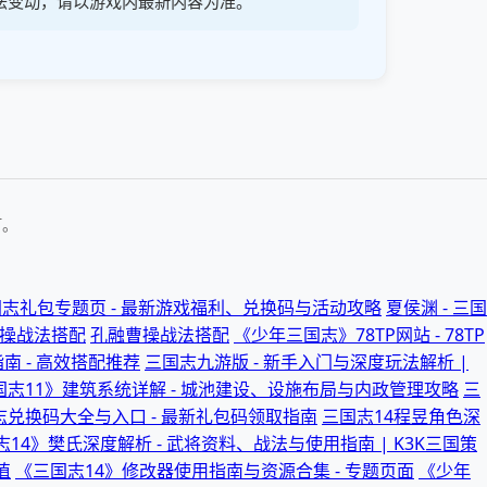
法变动，请以游戏内最新内容为准。
有。
志礼包专题页 - 最新游戏福利、兑换码与活动攻略
夏侯渊 - 三国
曹操战法搭配
孔融曹操战法搭配
《少年三国志》78TP网站 - 78TP
南 - 高效搭配推荐
三国志九游版 - 新手入门与深度玩法解析 |
国志11》建筑系统详解 - 城池建设、设施布局与内政管理攻略
三
志兑换码大全与入口 - 最新礼包码领取指南
三国志14程昱角色深
14》樊氏深度解析 - 武将资料、战法与使用指南 | K3K三国策
值
《三国志14》修改器使用指南与资源合集 - 专题页面
《少年