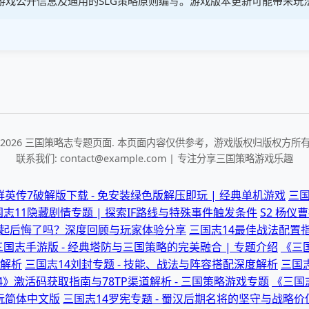
游戏公开信息及通用的SLG策略原则编写。游戏版本更新可能带来玩
 2026 三国策略志专题页面. 本页面内容仅供参考，游戏版权归版权方所
联系我们: contact@example.com | 专注分享三国策略游戏乐趣
群英传7破解版下载 - 免安装绿色版解压即玩 | 经典单机游戏
三国
国志11隐藏剧情专题 | 探索IF路线与特殊事件触发条件
S2 杨仪
起后悔了吗？深度回顾与玩家体验分享
三国志14最佳战法配置指
国志手游版 - 经典塔防与三国策略的完美融合 | 专题介绍
《三
度解析
三国志14刘封专题 - 技能、战法与阵容搭配深度解析
三国
4》激活码获取指南与78TP渠道解析 - 三国策略游戏专题
《三国志
玩简体中文版
三国志14罗宪专题 - 蜀汉后期名将的坚守与战略价