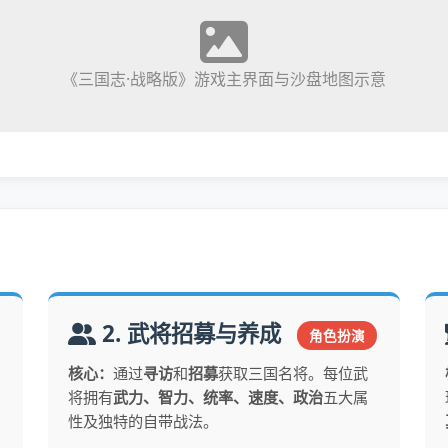
《三国志·战略版》游戏主界面与沙盘地图示意
2. 武将招募与养成
角色扮演
核心：
通过
寻访
和
招募
获取三国名将。每位武
将拥有
武力、智力、统率、速度、政治
五大属
性及独特的自带战法。