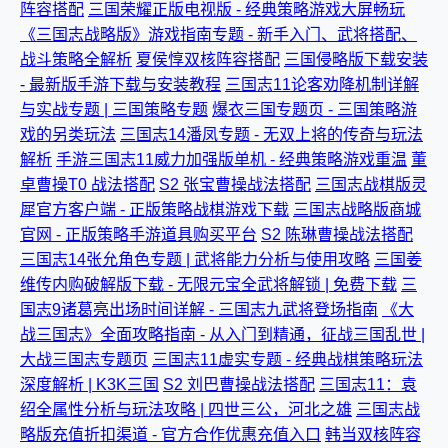
阵容搭配
三国荣耀正版电视版 - 经典策略游戏大屏畅玩
《三国志战略版》游戏指南专题 - 新手入门、武将搭配、
战斗策略全解析
夏侯惇双核阵容搭配
三国侵略版下载安装
- 最新版手游下载与安装教程
三国志11论客劝降机制详解
与实战专题 | 三国策略专题
爆衣三国专题页 - 三国策略游
戏的另类玩法
三国志14潘凤专题 - 无双上将的传奇与玩法
解析
手游三国志11威力加强版单机 - 经典策略游戏重温
董
卓曹操T0 战法搭配
S2 张宝曹操战法搭配
三国志战棋版灵
犀官方客户端 - 正版策略战棋游戏下载
三国志战略版商城
官网 - 正版策略手游道具购买平台
S2 陈琳曹操战法搭配
三国志14张允角色专题 | 武将能力分析与使用攻略
三国姜
维传内购破解版下载 - 无限元宝全武将解锁 | 免费下载
三
国志9诸葛亮出场时间详解 - 三国志九武将登场指南
《大
战三国志》全面攻略指南 - 从入门到精通，征战三国乱世 |
大战三国志专题页
三国志11虚实专题 - 经典战棋策略玩法
深度解析 | K3K三国
S2 刘巴曹操战法搭配
三国志11：袁
绍全属性分析与玩法攻略 | 四世三公，河北之雄
三国志战
略版充值折扣渠道 - 官方合作优惠充值入口
韩当双核阵容