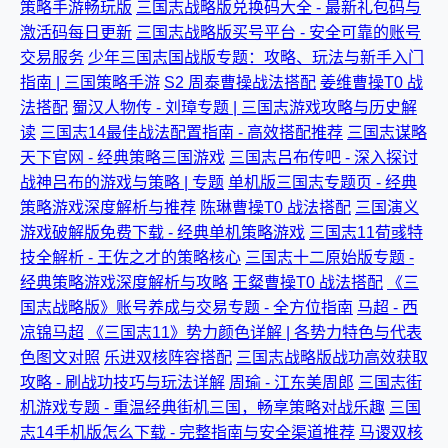
策略手游畅玩版
三国志战略版兑换码大全 - 最新礼包码与
激活码每日更新
三国志战略版买号平台 - 安全可靠的账号
交易服务
少年三国志国战版专题：攻略、玩法与新手入门
指南 | 三国策略手游
S2 周泰曹操战法搭配
姜维曹操T0 战
法搭配
蜀汉人物传 - 刘璋专题 | 三国志游戏攻略与历史解
读
三国志14最佳战法配置指南 - 高效搭配推荐
三国志谋略
天下官网 - 经典策略三国游戏
三国志吕布传吧 - 深入探讨
战神吕布的游戏与策略 | 专题
单机版三国志专题页 - 经典
策略游戏深度解析与推荐
陈琳曹操T0 战法搭配
三国演义
游戏破解版免费下载 - 经典单机策略游戏
三国志11荀彧特
技全解析 - 王佐之才的策略核心
三国志十二原始版专题 -
经典策略游戏深度解析与攻略
王粲曹操T0 战法搭配
《三
国志战略版》账号养成与交易专题 - 全方位指南
马超 - 西
凉锦马超
《三国志11》势力颜色详解 | 各势力特色与代表
色图文对照
乐进双核阵容搭配
三国志战略版战功高效获取
攻略 - 刷战功技巧与玩法详解
周瑜 - 江东美周郎
三国志街
机游戏专题 - 重温经典街机三国，畅享策略对战乐趣
三国
志14手机版怎么下载 - 完整指南与安全渠道推荐
马谡双核