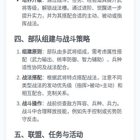
培养升级
：通过战斗、任务、经验道具提升武
将等级，解锁战法槽。通过进阶、觉醒进一步
提升实力，并为其搭配合适的主动、被动或指
挥战法。
四、部队组建与战斗策略
组建原则
：部队由多武将组成，需考虑属性搭
配（武力输出、统率防御、智力辅助）、兵种
适性协同及战法配合。
战法搭配
：根据武将特点搭配战法，注意不同
类型战法的发动优先级（指挥>被动>主动）和
相互配合、克制关系。
战斗操作
：战前侦查敌方阵容、兵种、兵力。
战斗中合理释放技能，例如先手控制或劣势防
守反击。
五、联盟、任务与活动