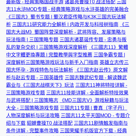
最新版 - 经典策略国战手游
诸葛亮曹操T0 战法搭配
三国
志11水浒MOD专题 - 经典策略游戏与水浒英雄的完美融合
《三国志》蜀书专题 | 蜀汉君臣传略与K3K三国志玩法解
析
三国志11研究能力全解析 | 内政开发与科技树指南
《三
国志大战M》蜀国阵营深度解析 - 武将阵容、发展策略与
玩法指南 | 三国策略专题
三国志诸葛诞传专题 - 忠勇与叛
乱的复杂交织 | 三国策略游戏深度解析
《三國志11》繁體
中文字體更換專題 | 完整教學與字型推薦
三国争霸专题 |
深度解析三国策略游戏玩法与新手入门指南
英雄立志传三
国志怀孕 - 游戏特色与玩法解析
《三国志赵云传》原文解
析与赵云专题 - 三国英雄传
三国志魏武纪专题 - 解读魏武
霸业与《三国志战棋天下》玩法
三国志11神将特技详解 -
三国策略游戏专题
三国志11技能详解 - 全面解析特技效果
与武将搭配 | 三国策略志
《MD三国志V》游戏秘籍与玩法
大全 - 三国策略游戏专题
三国志11专题 | 曹真（字子丹）
人物深度解析与玩法攻略
三国志11太平天国MOD - 专题介
绍与下载
貂蝉曹操T0 战法搭配
三国志11剧情触发指南与
条件详解 - 完整事件攻略
三国荣耀手机版官方下载 - 经典