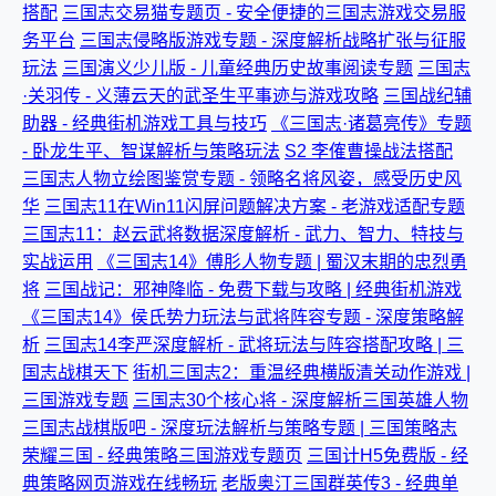
搭配
三国志交易猫专题页 - 安全便捷的三国志游戏交易服
务平台
三国志侵略版游戏专题 - 深度解析战略扩张与征服
玩法
三国演义少儿版 - 儿童经典历史故事阅读专题
三国志
·关羽传 - 义薄云天的武圣生平事迹与游戏攻略
三国战纪辅
助器 - 经典街机游戏工具与技巧
《三国志·诸葛亮传》专题
- 卧龙生平、智谋解析与策略玩法
S2 李傕曹操战法搭配
三国志人物立绘图鉴赏专题 - 领略名将风姿，感受历史风
华
三国志11在Win11闪屏问题解决方案 - 老游戏适配专题
三国志11：赵云武将数据深度解析 - 武力、智力、特技与
实战运用
《三国志14》傅肜人物专题 | 蜀汉末期的忠烈勇
将
三国战记：邪神降临 - 免费下载与攻略 | 经典街机游戏
《三国志14》侯氏势力玩法与武将阵容专题 - 深度策略解
析
三国志14李严深度解析 - 武将玩法与阵容搭配攻略 | 三
国志战棋天下
街机三国志2：重温经典横版清关动作游戏 |
三国游戏专题
三国志30个核心将 - 深度解析三国英雄人物
三国志战棋版吧 - 深度玩法解析与策略专题 | 三国策略志
荣耀三国 - 经典策略三国游戏专题页
三国计H5免费版 - 经
典策略网页游戏在线畅玩
老版奥汀三国群英传3 - 经典单