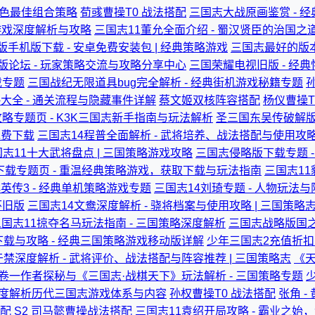
角色最佳组合策略
荀彧曹操T0 战法搭配
三国志大战原画鉴赏 - 
略游戏深度解析与攻略
三国志11董允全面介绍 - 蜀汉贤臣的治国之
版手机版下载 - 安卓免费安装包 | 经典策略游戏
三国志最好的版本
版论坛 - 玩家策略交流与攻略分享中心
三国荣耀电视旧版 - 经
戏专题
三国战纪无限道具bug完全解析 - 经典街机游戏秘籍专题
大全 - 通关流程与隐藏事件详解
蔡文姬双核阵容搭配
杨仪曹操T
略专题页 - K3K三国志新手指南与玩法解析
圣三国东吴传破解版
免费下载
三国志14程普全面解析 - 武将培养、战法搭配与使用攻略 
志11十大武将盘点 | 三国策略游戏攻略
三国志侵略版下载专题 -
下载专题页 - 重温经典策略游戏，获取下载与玩法指南
三国志11
英传3 - 经典单机策略游戏专题
三国志14刘琦专题 - 人物玩法与
怀旧版
三国志14文鸯深度解析 - 骁将档案与使用攻略 | 三国策略
国志11掠夺名马玩法指南 - 三国策略深度解析
三国志战略版国之
下载与攻略 - 经典三国策略游戏移动版详解
少年三国志2充值折扣 
禁深度解析 - 武将评价、战法搭配与阵容推荐 | 三国策略志
《天
卷一作者探秘与《三国志·战棋天下》玩法解析 - 三国策略专题
 深度解析历代三国志游戏体系与内容
孙权曹操T0 战法搭配
张角 -
搭配
S2 司马懿曹操战法搭配
三国志11袁绍开局攻略 - 霸业之始，