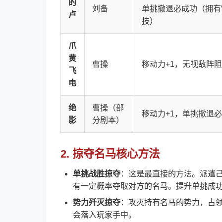
的
刘备
单挑撤退必成功（拥有“
卢
技）
爪
黄
曹操
移动力+1，无视敌阵
飞
电
绝
曹操（部
移动力+1，单挑撤退
影
分剧本）
2. 掠夺名马核心方法
单挑战胜掠夺
：这是最直接的方法。派遣
有一定概率夺取对方的名马。提升单挑成功
势力歼灭掠夺
：攻灭持有名马的势力，占
会落入玩家手中。