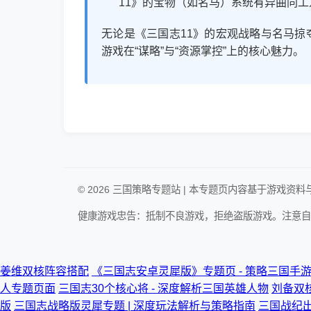
11》的宝物（如名马）系统有异曲同工
无论是《三国志11》的宏观战略与名马掠
游戏在“谋略”与“资源掌控”上的核心魅力。
© 2026 三国策略专题站 | 本专题页内容基于游
健康游戏忠告：抵制不良游戏，拒绝盗版游戏。注意自
姜维双核阵容搭配
《三国志安卓灵犀版》专题页 - 策略三国手
人专题页面
三国志30个核心将 - 深度解析三国英雄人物
刘备双
版
三国志战略版灵犀专题 | 深度玩法解析与策略指南
三国战纪出