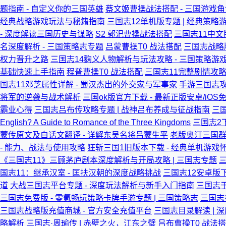
题指南 - 自定义你的三国英雄
蔡文姬曹操战法搭配 - 三国游戏
经典战略游戏玩法与秘籍指南
三国志12单机版专题 | 经典策
- 深度解读三国历史与谋略
S2 郭汜曹操战法搭配
三国志11中文
名深度解析 - 三国策略志专题
吕蒙曹操T0 战法搭配
三国志战略
权力晋升之路
三国志14麴义人物解析与玩法攻略 - 三国策略游
基础快速上手指南
程普曹操T0 战法搭配
三国志11完整剧情攻略
国志11邓芝属性详解 - 蜀汉杰出的外交家与军事家
手游三国志攻
将军的逆袭与战术解析
三国ok版官方下载 - 最新正版安卓/iOS
霸业心得
三国志吕布传攻略专题 | 战神吕布养成与征战指南
三国
English? A Guide to Romance of the Three Kingdoms
三国志2
蒙传原文及白话文翻译 - 详解东吴名将吕蒙生平
老版奥汀三国群
- 能力、战法与使用攻略
狂斩三国1旧版本下载 - 经典单机游戏
《三国志11》三顾茅庐剧本深度解析与开局攻略 | 三国志专题
三
国志11：继承汉室 - 匡扶汉朝的深度战略挑战
三国志12安卓版
道
大战三国志平台专题 - 深度玩法解析与新手入门指南
三国志于
三国志免费版 - 零氪畅玩策略卡牌手游专题 | 三国策略志
三国志
三国志战略版充值商城 - 官方安全充值平台
三国志目录解读 |
略解析
三国志·周瑜传 | 赤壁之火，江东之璧
吕布曹操T0 战法