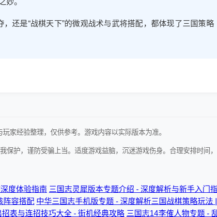
之妙。
夺，还是“战棋天下”的微观战术与武将搭配，都体现了三国策略
戏资料与玩家经验整理，仅供参考。游戏内容以实际版本为准。
我保护，谨防受骗上当。适度游戏益脑，沉迷游戏伤身。合理安排时间，
游深度体验指南
三国志灵犀版本专题介绍 - 深度解析与新手入门
核阵容搭配
中华三国志手机版专题 - 深度解析三国战棋策略玩法 
招表与连招技巧大全 - 街机经典攻略
三国志14李傕人物专题 - 