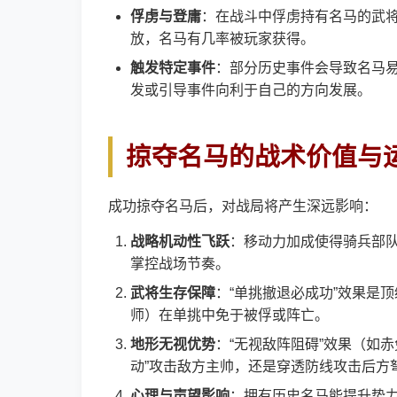
俘虏与登庸
：在战斗中俘虏持有名马的武
放，名马有几率被玩家获得。
触发特定事件
：部分历史事件会导致名马
发或引导事件向利于自己的方向发展。
掠夺名马的战术价值与
成功掠夺名马后，对战局将产生深远影响：
战略机动性飞跃
：移动力加成使得骑兵部
掌控战场节奏。
武将生存保障
：“单挑撤退必成功”效果是
师）在单挑中免于被俘或阵亡。
地形无视优势
：“无视敌阵阻碍”效果（如
动”攻击敌方主帅，还是穿透防线攻击后方
心理与声望影响
：拥有历史名马能提升势