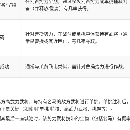
在刘备势力早期，通过攻灭刘备势力或单挑捕获刘
名马”特
备（并释放/登庸）有几率获得。
针对曹操势力，在战斗或单挑中俘获持有武将（通
阻碍
常是曹操或其近臣），有几率夺取。
必成功
通常与爪黄飞电类似，需针对曹操势力进行作战。
己方高武力武将，与持有名马的敌方武将进行单挑。单挑胜利后
率是关键（如使用“单挑”特技、高武力武将、挑衅等）。
领其最后一座城池时，该势力武将携带的宝物（包括名马）有概