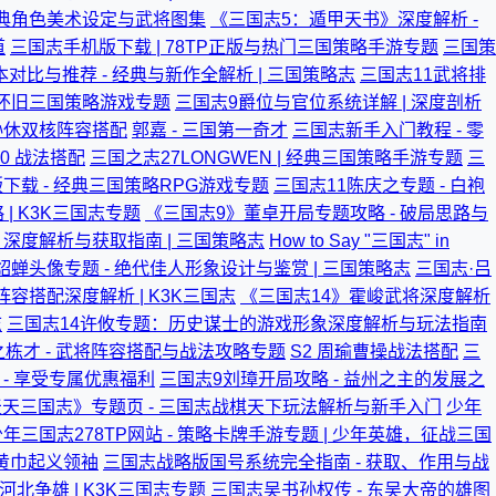
经典角色美术设定与武将图集
《三国志5：遁甲天书》深度解析 -
道
三国志手机版下载 | 78TP正版与热门三国策略手游专题
三国策
对比与推荐 - 经典与新作全解析 | 三国策略志
三国志11武将排
典怀旧三国策略游戏专题
三国志9爵位与官位系统详解 | 深度剖析
孙休双核阵容搭配
郭嘉 - 三国第一奇才
三国志新手入门教程 - 零
0 战法搭配
三国之志27LONGWEN | 经典三国策略手游专题
三
下载 - 经典三国策略RPG游戏专题
三国志11陈庆之专题 - 白袍
| K3K三国志专题
《三国志9》董卓开局专题攻略 - 破局思路与
 深度解析与获取指南 | 三国策略志
How to Say "三国志" in
貂蝉头像专题 - 绝代佳人形象设计与鉴赏 | 三国策略志
三国志·吕
阵容搭配深度解析 | K3K三国志
《三国志14》霍峻武将深度解析
志
三国志14许攸专题：历史谋士的游戏形象深度解析与玩法指南
栋才 - 武将阵容搭配与战法攻略专题
S2 周瑜曹操战法搭配
三
- 享受专属优惠福利
三国志9刘璋开局攻略 - 益州之主的发展之
天三国志》专题页 - 三国志战棋天下玩法解析与新手入门
少年
少年三国志278TP网站 - 策略卡牌手游专题 | 少年英雄，征战三国
 黄巾起义领袖
三国志战略版国号系统完全指南 - 获取、作用与战
河北争雄 | K3K三国志专题
三国志吴书孙权传 - 东吴大帝的雄图