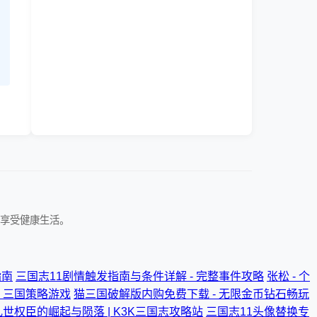
享受健康生活。
指南
三国志11剧情触发指南与条件详解 - 完整事件攻略
张松 - 个
| 三国策略游戏
猫三国破解版内购免费下载 - 无限金币钻石畅玩
乱世权臣的崛起与陨落 | K3K三国志攻略站
三国志11头像替换专