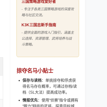
三国策略游戏爱好者
- 专注于各类三国策略游戏的深度攻
略与社区交流。
K3K三国志新手指南
- 提供全面的游戏入门指引，涵盖主
公选择、资源管理、武将培养与战
斗策略。
掠夺名马小贴士
保存与读档
：单挑掠夺和俘虏获
得名马存在概率，可通过存档/读
档（SL大法）提高成功率。
情报优先
：使用“侦察”指令或拥有
“眼力”特技的武将，探查目标城