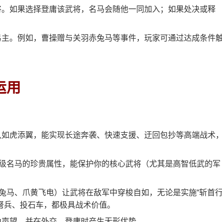
将。如果选择登庸该武将，名马会随他一同加入；如果处决或释
易主。例如，曹操赠与关羽赤兔马等事件，玩家可通过达成条件
运用
队如虎添翼，能实现长途奔袭、快速支援、迂回包抄等高端战术
顶级名马的珍贵属性，能保护你的核心武将（尤其是高智低武的军
赤兔马、爪黄飞电）让武将在敌军中穿梭自如，无论是实施“斩首
弩兵、投石车，都极具战术价值。
力声望，并在外交、登庸时产生无形优势。