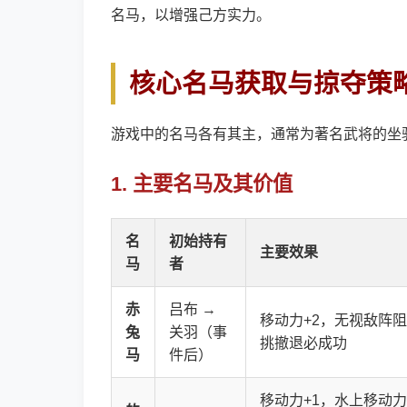
名马，以增强己方实力。
核心名马获取与掠夺策
游戏中的名马各有其主，通常为著名武将的坐
1. 主要名马及其价值
名
初始持有
主要效果
马
者
赤
吕布 →
移动力+2，无视敌阵
兔
关羽（事
挑撤退必成功
马
件后）
移动力+1，水上移动