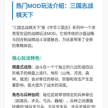
热门MOD玩法介绍：三国志战
棋天下
“三国志战棋天下”是《中华三国志》系列中一个非
常受欢迎的战棋玩法MOD。它将传统的沙盘战略
与回合制战棋战斗深度融合，为玩家带来了全新
的策略体验。
核心玩法特色：
棋盘式战场
：战斗在一个个独立的六边形或四边
形格子的棋盘上进行，地形（山地、河流、森
林、城池）会对单位的移动、防御和攻击产生显
著影响，极大提升了战术的深度。
角色与兵种协同
：每位武将带领特定的兵种单位
（如骑兵、步兵、弓兵、器械），兵种之间遵循
经典的“骑兵克弓兵、弓兵克步兵、步兵克骑兵”的