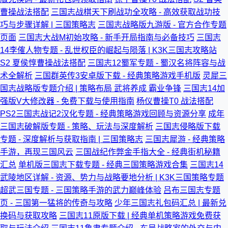
曹操战法搭配
三国志战棋天下刷战功全攻略 - 高效获取战功技
巧与步骤详解 | 三国策略志
三国志战略版九游版 - 官方合作专题
页面
三国志大战M初始攻略 - 新手开局指南与必备技巧
三国志
14李傕人物专题 - 乱世权臣的崛起与陨落 | K3K三国志攻略站
S2 夏侯惇曹操战法搭配
三国志12蜀军专题 - 蜀汉名将阵容与战
术全解析
三国群英传3安卓版下载 - 经典策略游戏手机版
灵犀三
国志战略版专题介绍 | 策略布局 武将养成 霸业争锋
三国志14加
强版V大修改器 - 免费下载与使用指南
杨仪曹操T0 战法搭配
PS2三国志战记2汉化专题 - 经典策略游戏回顾与资源分享
成年
三国志破解版专题 - 策略、玩法与深度解析
三国志侵略版下载
专题 - 深度解析与获取指南 | 三国策略志
三国志犀游 - 经典策略
手游，再现三国风云
三国战纪作弊金手指大全 - 经典街机秘籍
汇总
单机版三国志下载专题 - 经典三国策略游戏合集
三国志14
武陵地区详解 - 资源、势力与战略要地分析 | K3K三国策略专题
超武三国专题 - 三国策略手游的武力巅峰体验
吕布三国志专题
页 - 三国第一猛将的传奇与攻略
少年三国志礼包码汇总 | 最新兑
换码与获取攻略
三国志11原版下载 | 经典单机策略游戏免费获